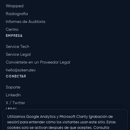
Wrapped
Radiografía
Informes de Auditoría
Centro
EMPRESA
Service Tech
Service Legal
Conviértete en un Proveedor Legal
hello@soken.dev
CONECTAR
Soporte
LinkedIn
X / Twitter
LEGAL
Utilizamos Google Analytics y Microsoft Clarity (grabación de
Política de Privacidad
sesión) para entender cómo los visitantes usan este sitio. Estas
Términos
cookies solo se activan después de que aceptes. Consulta