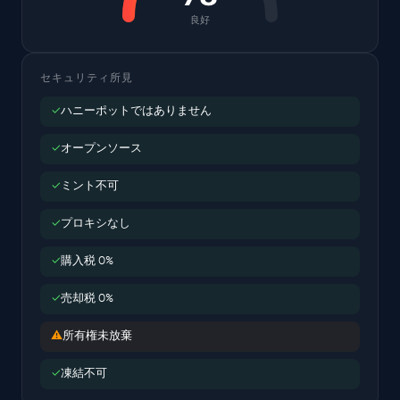
良好
セキュリティ所見
✓
ハニーポットではありません
✓
オープンソース
✓
ミント不可
✓
プロキシなし
✓
購入税 0%
✓
売却税 0%
⚠
所有権未放棄
✓
凍結不可