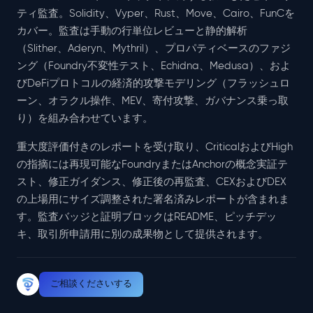
ティ監査。Solidity、Vyper、Rust、Move、Cairo、FunCを
カバー。監査は手動の行単位レビューと静的解析
（Slither、Aderyn、Mythril）、プロパティベースのファジ
ング（Foundry不変性テスト、Echidna、Medusa）、およ
びDeFiプロトコルの経済的攻撃モデリング（フラッシュロ
ーン、オラクル操作、MEV、寄付攻撃、ガバナンス乗っ取
り）を組み合わせています。
重大度評価付きのレポートを受け取り、CriticalおよびHigh
の指摘には再現可能なFoundryまたはAnchorの概念実証テ
スト、修正ガイダンス、修正後の再監査、CEXおよびDEX
の上場用にサイズ調整された署名済みレポートが含まれま
す。監査バッジと証明ブロックはREADME、ピッチデッ
キ、取引所申請用に別の成果物として提供されます。
ご相談くださいする