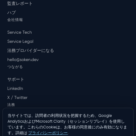
監査レポート
ハブ
会社情報
Service Tech
Service Legal
法務プロバイダーになる
hello@soken.dev
つながる
サポート
LinkedIn
X / Twitter
法務
当サイトでは、訪問者の利用状況を把握するため、Google
プライバシーポリシー
AnalyticsおよびMicrosoft Clarity（セッションリプレイ）を使用し
利用規約
ています。これらのCookieは、お客様の同意後にのみ有効になりま
す。詳細は
プライバシーポリシー
.