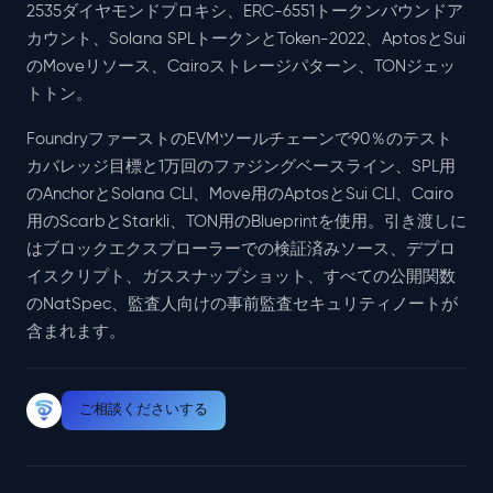
2535ダイヤモンドプロキシ、ERC-6551トークンバウンドア
カウント、Solana SPLトークンとToken-2022、AptosとSui
のMoveリソース、Cairoストレージパターン、TONジェッ
トトン。
FoundryファーストのEVMツールチェーンで90％のテスト
カバレッジ目標と1万回のファジングベースライン、SPL用
のAnchorとSolana CLI、Move用のAptosとSui CLI、Cairo
用のScarbとStarkli、TON用のBlueprintを使用。引き渡しに
はブロックエクスプローラーでの検証済みソース、デプロ
イスクリプト、ガススナップショット、すべての公開関数
のNatSpec、監査人向けの事前監査セキュリティノートが
含まれます。
ご相談くださいする