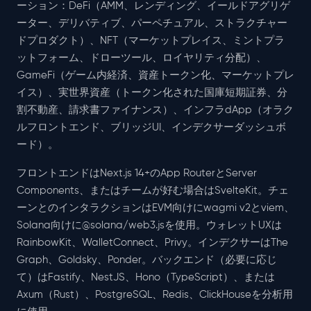
ーション：DeFi（AMM、レンディング、イールドアグリゲ
ーター、デリバティブ、パーペチュアル、ストラクチャー
ドプロダクト）、NFT（マーケットプレイス、ミントプラ
ットフォーム、ドローツール、ロイヤリティ分配）、
GameFi（ゲーム内経済、資産トークン化、マーケットプレ
イス）、実世界資産（トークン化された国庫短期証券、分
割不動産、請求書ファイナンス）、インフラdApp（オラク
ルフロントエンド、ブリッジUI、インデクサーダッシュボ
ード）。
フロントエンドはNext.js 14+のApp RouterとServer
Components、またはチームが好む場合はSvelteKit。チェ
ーンとのインタラクションはEVM向けにwagmi v2とviem、
Solana向けに@solana/web3.jsを使用。ウォレットUXは
RainbowKit、WalletConnect、Privy。インデクサーはThe
Graph、Goldsky、Ponder。バックエンド（必要に応じ
て）はFastify、NestJS、Hono（TypeScript）、または
Axum（Rust）、PostgreSQL、Redis、ClickHouseを分析用