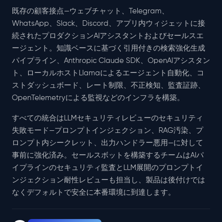
既存の顧客接点—ウェブチャット、Telegram、
WhatsApp、Slack、Discord、アプリ内ウィジェットに接
続されたプロダクションAIアシスタントおよびセールスエ
ージェント。知識ベースに基づく引用付きの検索強化生成
パイプライン、Anthropic Claude SDK、OpenAIアシスタン
ト、ローカルホストLlamaによるエージェント自動化、コ
ストダッシュボード、レート制限、不正検知、監査証跡、
OpenTelemetryによる監視などのインフラを構築。
すべての統合はLLMセキュリティレビューのセキュリティ
失敗モード—プロンプトインジェクション、RAG汚染、プ
ロンプト内シークレット、出力ハンドラー悪用—に対して
事前に強化済み。セールスボットを構築するチームはAIパ
イプラインのセキュリティ監査とLLM展開のプロンプトイ
ンジェクション耐性レビューも担当し、製品は後付けでは
なくデフォルトで安全に本番環境に到達します。