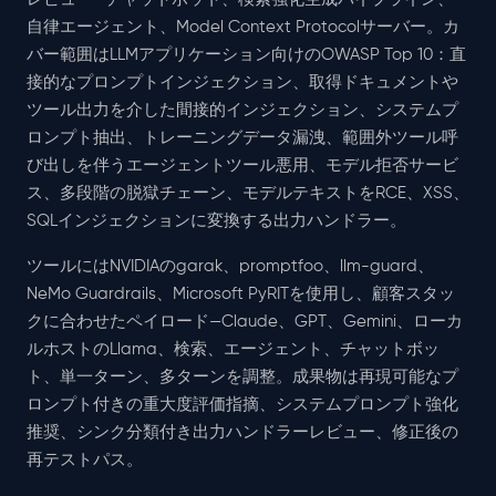
自律エージェント、Model Context Protocolサーバー。カ
バー範囲はLLMアプリケーション向けのOWASP Top 10：直
接的なプロンプトインジェクション、取得ドキュメントや
ツール出力を介した間接的インジェクション、システムプ
ロンプト抽出、トレーニングデータ漏洩、範囲外ツール呼
び出しを伴うエージェントツール悪用、モデル拒否サービ
ス、多段階の脱獄チェーン、モデルテキストをRCE、XSS、
SQLインジェクションに変換する出力ハンドラー。
ツールにはNVIDIAのgarak、promptfoo、llm-guard、
NeMo Guardrails、Microsoft PyRITを使用し、顧客スタッ
クに合わせたペイロード—Claude、GPT、Gemini、ローカ
ルホストのLlama、検索、エージェント、チャットボッ
ト、単一ターン、多ターンを調整。成果物は再現可能なプ
ロンプト付きの重大度評価指摘、システムプロンプト強化
推奨、シンク分類付き出力ハンドラーレビュー、修正後の
再テストパス。