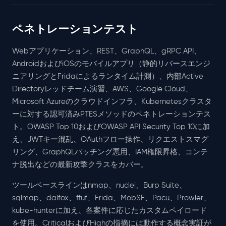
ペネトレーションテスト
Webアプリケーション、REST、GraphQL、gRPC API、
AndroidおよびiOSのモバイルアプリ（静的リバースエンジ
ニアリングとFridaによるランタイム計測）、内部Active
Directoryレッドチーム演習、AWS、Google Cloud、
Microsoft Azureのクラウドインフラ、Kubernetesクラスタ
ーに対する認可済みPTESメソッドのペネトレーションテス
ト。OWASP Top 10およびOWASP API Security Top 10に加
え、JWTキー混乱、OAuthフロー操作、リクエストスマグ
リング、GraphQLバッチング悪用、IAM権限昇格、コンテ
ナ脱出などの最新攻撃クラスをカバー。
ツールベースラインはnmap、nuclei、Burp Suite、
sqlmap、dalfox、ffuf、Frida、MobSF、Pacu、Prowler、
kube-hunterに加え、各案件に応じたカスタムペイロード
を使用。CriticalおよびHighの指摘には動作する概念実証が