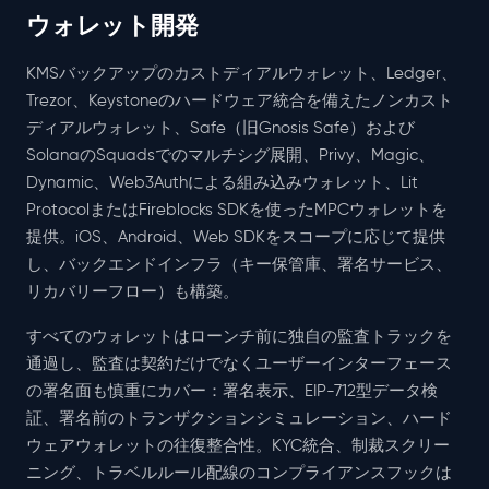
ウォレット開発
KMSバックアップのカストディアルウォレット、Ledger、
Trezor、Keystoneのハードウェア統合を備えたノンカスト
ディアルウォレット、Safe（旧Gnosis Safe）および
SolanaのSquadsでのマルチシグ展開、Privy、Magic、
Dynamic、Web3Authによる組み込みウォレット、Lit
ProtocolまたはFireblocks SDKを使ったMPCウォレットを
提供。iOS、Android、Web SDKをスコープに応じて提供
し、バックエンドインフラ（キー保管庫、署名サービス、
リカバリーフロー）も構築。
すべてのウォレットはローンチ前に独自の監査トラックを
通過し、監査は契約だけでなくユーザーインターフェース
の署名面も慎重にカバー：署名表示、EIP-712型データ検
証、署名前のトランザクションシミュレーション、ハード
ウェアウォレットの往復整合性。KYC統合、制裁スクリー
ニング、トラベルルール配線のコンプライアンスフックは