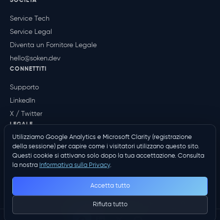
SOCIETÀ
Service Tech
Service Legal
Diventa un Fornitore Legale
hello@soken.dev
CONNETTITI
Supporto
LinkedIn
X / Twitter
LEGALE
Utilizziamo Google Analytics e Microsoft Clarity (registrazione
Informativa sulla Privacy
della sessione) per capire come i visitatori utilizzano questo sito.
Termini
Questi cookie si attivano solo dopo la tua accettazione. Consulta
la nostra
Informativa sulla Privacy
.
Accetta tutto
Soken Ltd · Company No. 15253906 (Registered in England and Wales) ·
Rifiuta tutto
86-90 Paul Street, London, EC2A 4NE, United Kingdom · © 2019–2026