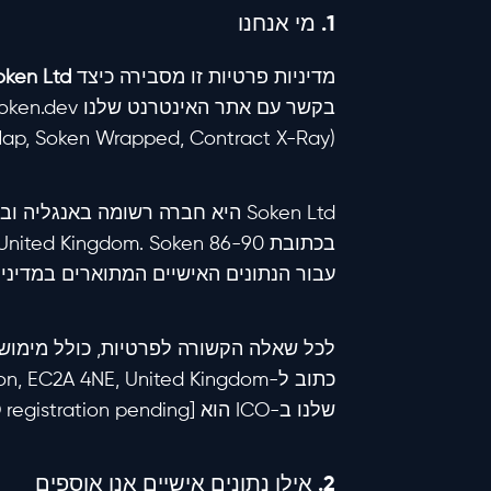
1. מי אנחנו
מדיניות פרטיות זו מסבירה כיצד
oken Ltd
(Crypto Legal Map, Soken Wrapped, Contract X-Ray) ושירותינו המקצועיים בתשלום.
Soken Ltd היא חברה רשומה באנגליה ובוויילס תחת מספר חברה
עבור הנתונים האישיים המתוארים במדיניות
לכל שאלה הקשורה לפרטיות, כולל מימוש ז
שלנו ב-ICO הוא [ICO registration pending] — נעדכן מדיניות זו לאחר אישור הרישום.
2. אילו נתונים אישיים אנו אוספים