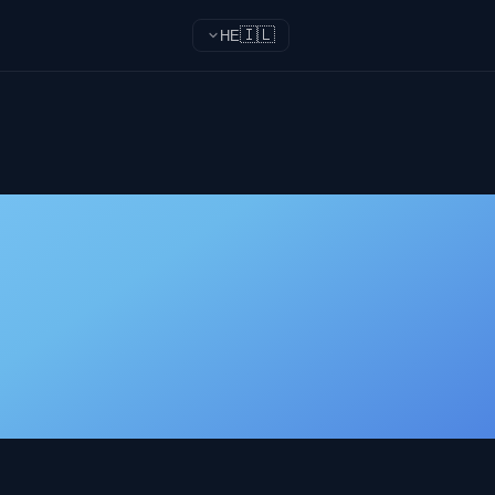
🇮🇱
HE