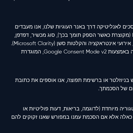
ם לאנליטיקה דרך באנר העוגיות שלנו, אנו מעבדים
נתוני אנליטיקה סטנדרטיים כגון כתובת IP (מקוצרת כאשר הספק תומך בכך), סוג מכשיר, דפדפן,
מערכת הפעלה, מקור הפניה, דפים שנצפו, אירועי אינטראקציה והקלטות סשן (Microsoft Clarity).
האנליטיקה מבוקרת בקפדנות דרך הסכמה באמצעות Google Consent Mode v2, המוגדרת
ניוזלטר או ברשימת תפוצה, אנו אוספים את כתובת
ום של הסכמתך.
וריה מיוחדת (לדוגמה, בריאות, דעות פוליטיות או
ם כאלה אלא אם הסכמת עמנו במפורש שאנו זקוקים להם