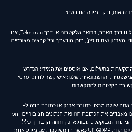
ם הבאות, ורק במידה הנדרשת:
כאשר אתה פונה אלינו דרך האתר, בדואר אלקטרוני או דרך Telegram, אנו
 הארגון (אם סופק), תוכן הודעתך וכל קבצים מצורפים
התקשרות בתשלום, אנו אוספים את המידע הנדרש
שפטיות והחשבונאיות שלנו: איש קשר לחיוב, פרטי
אתה שולח מרצון כתובת ארנק או כתובת חוזה ל-
Soken Wrapped או Contract X-Ray, אנו מעבדים את הכתובת הזו ואת הנתונים הציבוריים on-
את הניתוח המבוקש. כתובות ארנק וחוזה הן בדרך כלל
פסבדונימיות אך עשויות להוות נתונים אישיים תחת UK GDPR כאשר הן משולבות עם מידע אחר;