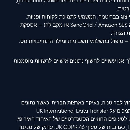
(ארצות הברית) — פרסום דוחות ביקורת ציבוריים ב-github.com/sokenteam,
רטית.
יצוג בבריטניה, המשמש לתמיכת לקוחות ופניות.
(לדוגמה SendGrid / Amazon SES או מקבילה) — אספקת
 הצורך.
 טיפול בתשלומי חשבוניות ומילוי התחייבויות מס.
. אנו עשויים לחשוף נתונים אישיים לרשויות מוסמכות
 לבריטניה, בעיקר בארצות הברית. כאשר נתונים
אישיים מועברים מחוץ לבריטניה, אנו מסתמכים על UK International Data Transfer
Agreement (IDTA) או על UK Addendum לסעיפים החוזיים הסטנדרטיים של האיחוד האירופי,
בשילוב עם Transfer Impact Assessment, כערובות של סעיף 46 UK GDPR. עותק של מנגנון