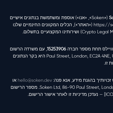
S
(«Soken», «אנו») אוספת ומשתמשת בנתונים אישיים
בקשר עם אתר האינטרנט שלנו https://soken.dev («האתר»), הכלים המקוונים החינמיים שלנו
15253906
, עם משרדה הרשום
בכתובת 86-90 Paul Street, London, EC2A 4NE, United Kingdom. Soken היא בקר הנתונים
 זו.
כויותיך בהגנת מידע, אנא פנה:
hello@soken.dev
או
כתוב ל-Soken Ltd, 86-90 Paul Street, London, EC2A 4NE, United Kingdom. מספר הרישום