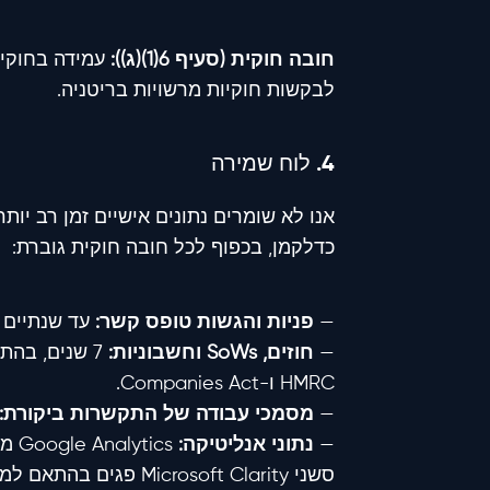
חובה חוקית (סעיף 6(1)(ג)):
עמידה בחוקי מ
לבקשות חוקיות מרשויות בריטניה.
4. לוח שמירה
אנו לא שומרים נתונים אישיים זמן רב יו
כדלקמן, בכפוף לכל חובה חוקית גוברת:
—
פניות והגשות טופס קשר:
עד שנתיים מ
—
חוזים, SoWs וחשבוניות:
7 שנים, בהת
HMRC ו-Companies Act.
—
מסמכי עבודה של התקשרות ביקורת:
—
נתוני אנליטיקה:
סשני Microsoft Clarity פגים בהתאם למדיניות עוגיות סטנדרטית של Clarity של שנה.