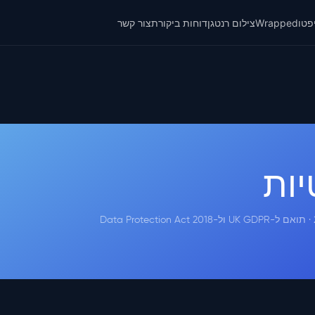
פטו
Wrapped
צילום רנטגן
דוחות ביקורת
צור קשר
יות