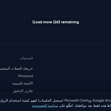
Load more (263 remaining)
المنتجات
خريطة العملات المشفر
Wrapped
الأشعة السينية
تقارير التدقيق
المركز
نحن نستخدم Google Analytics وMicrosoft Clarity (تسجيل الجلسات) لفهم كيفية اس
اط هذه فقط بعد موافقتك. اطّلع على
سياسة الخصوصية
.