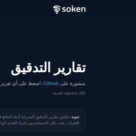
تقارير التدقيق
منشورة على
GitHub
. اضغط على أي تقرير ل
283 audit reports
تنويه:
تعكس تقارير التدقيق المدرجة أدناه النتائج 
الثغرات. يجب على المستخدمين إجراء العناية الواج